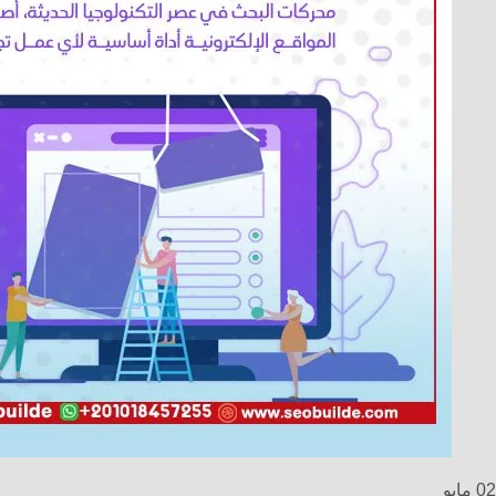
02
مايو