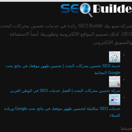
شركة سيو بيلد SEO Builde رائدة في خدمات تحسين محركات البحث
SEO، كذلك تصميم المواقع الالكترونية وتطويرها، أيضاً الاستضافة
والتسويق الإلكتروني.
خدمة SEO تحسين محركات البحث | تحسين ظهور موقعك في نتائج بحث
Google المجانية
شركة تحسين محركات البحث | أفضل خدمات SEO في الوطن العربي
خدمات SEO متكاملة لتحسين ظهور موقعك في نتائج بحث Google وزيادة
العملاء
خدماتنا