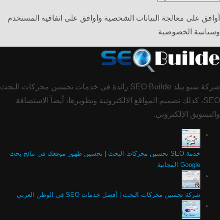
أوافق على معالجة البيانات الشخصية وأوافق على اتفاقية المستخدم
وسياسة الخصوصية
شركة سيو بيلد SEO Builde رائدة في خدمات تحسين محركات البحث
SEO، كذلك تصميم المواقع الالكترونية وتطويرها، أيضاً الاستضافة
والتسويق الإلكتروني.
خدمة SEO تحسين محركات البحث | تحسين ظهور موقعك في نتائج بحث
Google المجانية
شركة تحسين محركات البحث | أفضل خدمات SEO في الوطن العربي