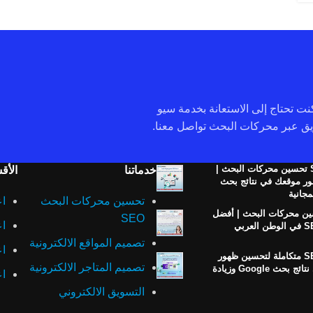
 كنت تحتاج إلى الاستعانة بخدمة سيو
خدمة SEO تحسين محركات البحث |
خدماتنا
الأق
ر موقعك في نتائج بحث
تحسين محركات البحث
اع
ن محركات البحث | أفضل
SEO
اع
تصميم المواقع الالكترونية
اع
خدمات SEO متكاملة لتحسين ظهور
تصميم المتاجر الالكترونية
موقعك في نتائج بحث Google وزيادة
اع
التسويق الالكتروني