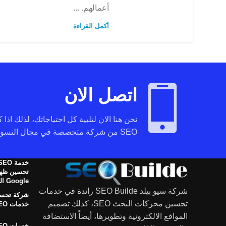
أعمالهم. ...
أكمل القراءة
اتصل الان
نحن هنا الان لتلبية كل احتياجاتك، لذلك اذا
SEO من شركة متخصصة في مجال التسويق عبر محركات البحث تواصل معنا.
تحسين ظهو
Google المجانية
شركة سيو بيلد SEO Builde رائدة في خدمات
شركة تحسي
تحسين محركات البحث SEO، كذلك تصميم
خدمات SEO في الوطن العربي
المواقع الالكترونية وتطويرها، أيضاً الاستضافة