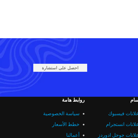
احصل على استشارة
سام
روابط هامة
لانات فيسبوك
سياسة الخصوصية
لانات انستجرام
خطط الأسعار
لانات جوجل ادوردز
أعمالنا