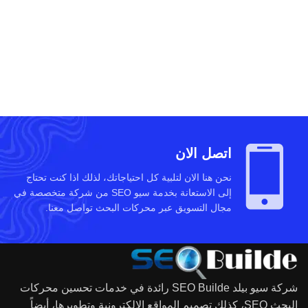
اتصل الان
نحن هنا الان لتلبية كل احتياجاتك، لذلك اذا كنت تحتاج
إلى الاستعانة بخدمة سيو SEO من شركة متخصصة في
مجال التسويق عبر محركات البحث تواصل معنا.
شركة سيو بيلد SEO Builde رائدة في خدمات تحسين محركات
البحث SEO، كذلك تصميم المواقع الالكترونية وتطويرها، أيضاً