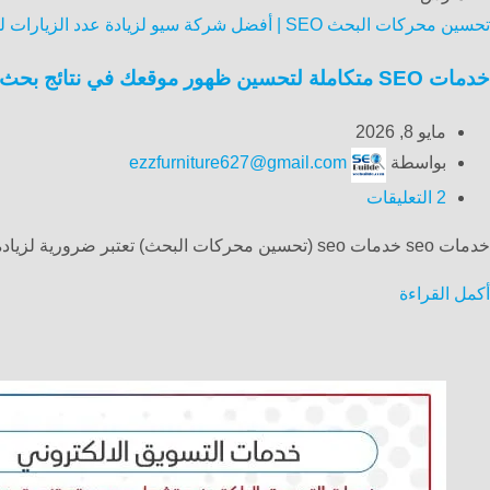
تحسين محركات البحث SEO | أفضل شركة سيو لزيادة عدد الزيارات لموقعك الالكتروني
خدمات SEO متكاملة لتحسين ظهور موقعك في نتائج بحث Google وزيادة العملاء
مايو 8, 2026
بواسطة
ezzfurniture627@gmail.com
2
التعليقات
خدمات seo خدمات seo (تحسين محركات البحث) تعتبر ضرورية لزيادة ظهور المواقع الإلكترونية على محركات البحث مثل جو...
أكمل القراءة