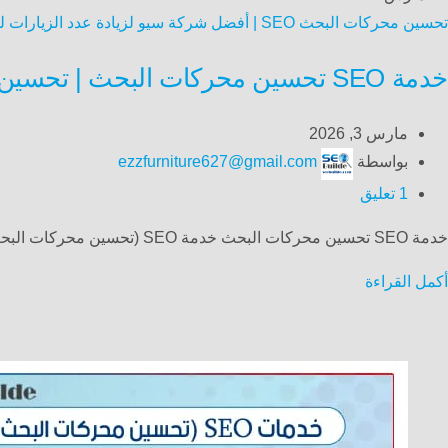
تحسين محركات البحث SEO | أفضل شركة سيو لزيادة عدد الزيارات لموقعك الالكتروني
خدمة SEO تحسين محركات البحث | تحسين ظهور موقعك في نتائج بحث Google المجانية
مارس 3, 2026
بواسطة
ezzfurniture627@gmail.com
1
تعليق
خدمة SEO تحسين محركات البحث خدمة SEO (تحسين محركات البحث) هي عملية استراتيجية لتحسين ظهور موقعك الإلكتروني في...
أكمل القراءة