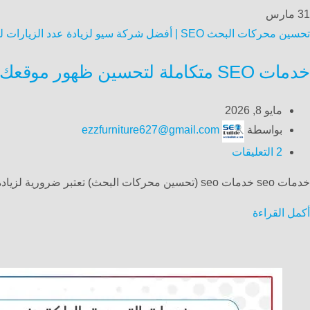
31
مارس
تحسين محركات البحث SEO | أفضل شركة سيو لزيادة عدد الزيارات لموقعك الالكتروني
خدمات SEO متكاملة لتحسين ظهور موقعك في نتائج بحث Google وزيادة العملاء
مايو 8, 2026
بواسطة
ezzfurniture627@gmail.com
2
التعليقات
خدمات seo خدمات seo (تحسين محركات البحث) تعتبر ضرورية لزيادة ظهور المواقع الإلكترونية على محركات البحث مثل جو...
أكمل القراءة