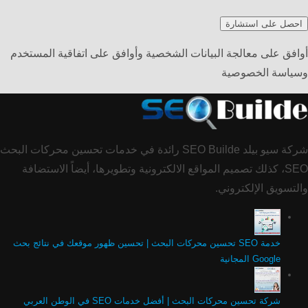
أوافق على معالجة البيانات الشخصية وأوافق على اتفاقية المستخدم
وسياسة الخصوصية
شركة سيو بيلد SEO Builde رائدة في خدمات تحسين محركات البحث
SEO، كذلك تصميم المواقع الالكترونية وتطويرها، أيضاً الاستضافة
والتسويق الإلكتروني.
خدمة SEO تحسين محركات البحث | تحسين ظهور موقعك في نتائج بحث
Google المجانية
شركة تحسين محركات البحث | أفضل خدمات SEO في الوطن العربي