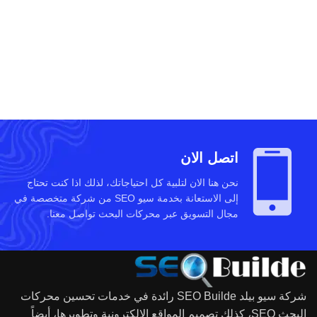
اتصل الان
نحن هنا الان لتلبية كل احتياجاتك، لذلك اذا كنت تحتاج
إلى الاستعانة بخدمة سيو SEO من شركة متخصصة في
مجال التسويق عبر محركات البحث تواصل معنا.
شركة سيو بيلد SEO Builde رائدة في خدمات تحسين محركات
البحث SEO، كذلك تصميم المواقع الالكترونية وتطويرها، أيضاً