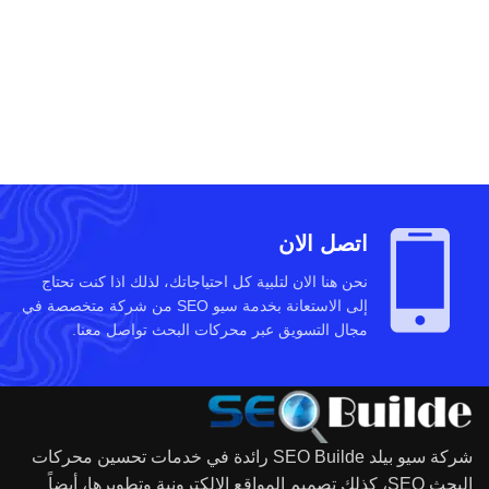
اتصل الان
نحن هنا الان لتلبية كل احتياجاتك، لذلك اذا كنت تحتاج
إلى الاستعانة بخدمة سيو SEO من شركة متخصصة في
مجال التسويق عبر محركات البحث تواصل معنا.
شركة سيو بيلد SEO Builde رائدة في خدمات تحسين محركات
البحث SEO، كذلك تصميم المواقع الالكترونية وتطويرها، أيضاً