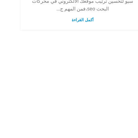
سيو لتحسين ترتيب موقعك الالكتروني في محركات
البحث seo،فمن المهم ج...
أكمل القراءة