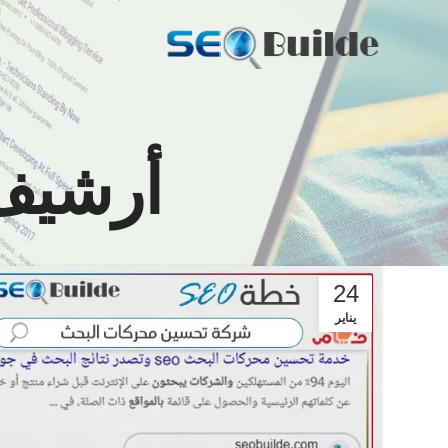
أرشيف 
24
يناير