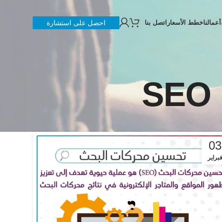
أعمالنا
خطط الأسعار
اتصل بنا
احصل على استشارة
03
براير