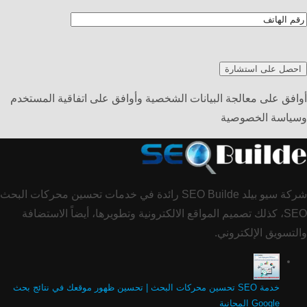
أوافق على معالجة البيانات الشخصية وأوافق على اتفاقية المستخدم
وسياسة الخصوصية
شركة سيو بيلد SEO Builde رائدة في خدمات تحسين محركات البحث
SEO، كذلك تصميم المواقع الالكترونية وتطويرها، أيضاً الاستضافة
والتسويق الإلكتروني.
خدمة SEO تحسين محركات البحث | تحسين ظهور موقعك في نتائج بحث
Google المجانية