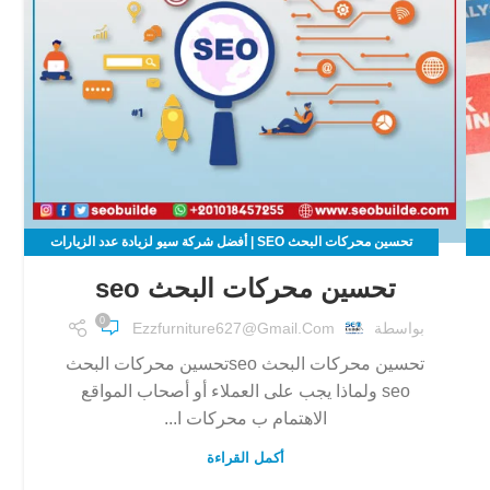
تحسين محركات البحث SEO | أفضل شركة سيو لزيادة عدد الزيارات
لموقعك الالكتروني
تحسين محركات البحث seo
0
بواسطة
Ezzfurniture627@gmail.com
تحسين محركات البحث seoتحسين محركات البحث
seo ولماذا يجب على العملاء أو أصحاب المواقع
الاهتمام ب محركات ا...
أكمل القراءة