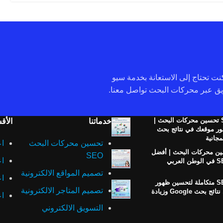
 كنت تحتاج إلى الاستعانة بخدمة سيو
خدمة SEO تحسين محركات البحث |
خدماتنا
الأق
ر موقعك في نتائج بحث
تحسين محركات البحث
اع
ن محركات البحث | أفضل
SEO
اع
تصميم المواقع الالكترونية
اع
خدمات SEO متكاملة لتحسين ظهور
تصميم المتاجر الالكترونية
موقعك في نتائج بحث Google وزيادة
اع
التسويق الالكتروني