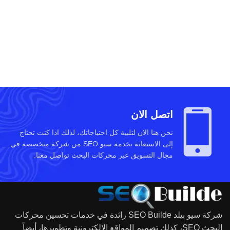
اتصل الان
نحن هنا الان لتلبية كل احتياجاتك، لذلك اذا كنت تحتاج
إلى الاستعانة بخدمة سيو SEO من شركة متخصصة في
مجال التسويق عبر محركات البحث تواصل معنا.
شركة سيو بيلد SEO Builde رائدة في خدمات تحسين محركات
البحث SEO، كذلك تصميم المواقع الالكترونية وتطويرها، أيضاً