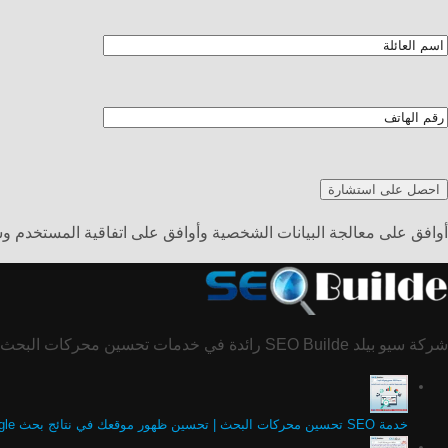
أوافق على معالجة البيانات الشخصية وأوافق على اتفاقية المستخدم 
شركة سيو بيلد SEO Builde رائدة في خدمات تحسين محركات البحث SEO، كذلك تصميم المواقع الالكترونية وتطويرها، أيضاً الاستضافة والتسويق الإلكتروني.
خدمة SEO تحسين محركات البحث | تحسين ظهور موقعك في نتائج بحث Google المجانية