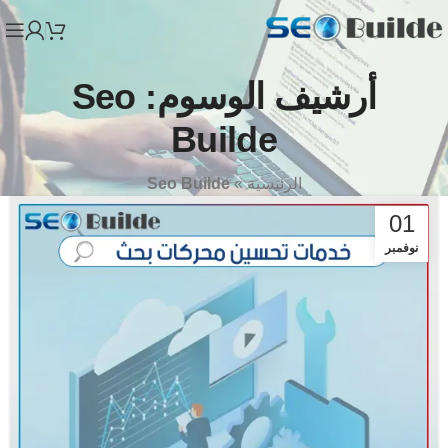
أرشيف الوسوم: Seo
Builde
الرئيسية
»
Seo Builde
01
نوفمبر