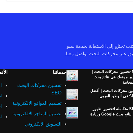
 كنت تحتاج إلى الاستعانة بخدمة سيو
خدمة SEO تحسين محركات البحث |
خدماتنا
الأق
ر موقعك في نتائج بحث
تحسين محركات البحث
اع
ن محركات البحث | أفضل
SEO
اع
تصميم المواقع الالكترونية
اع
خدمات SEO متكاملة لتحسين ظهور
تصميم المتاجر الالكترونية
موقعك في نتائج بحث Google وزيادة
اع
التسويق الالكتروني