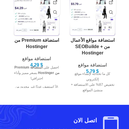
استضافة مواقع الأعمال
استضافة Premium من
من SEOBuilde +
Hostinger
Hostinger
استضاقة مواقع
استضاقة مواقع
$
4,29
احصل على
استضافة Premium
5,79
$
من Hostinger
بسعر مميز وأداء
كل ما تحتاجه لإنشاء موقع
احترافي!
إلكتروني
تخفيض 87% على الاستضافة +
🚀 استضف عددًا غير محدود من
منشئ المواقع
المواقع مع
مساحة NVMe SSD
،
دومين مجاني
شهادة
SSL مجانية
، ودعم فني
ترحيل مجاني للموقع
24/7.
دعم العملاء 24/7
🌐 السرعة والأمان في استضافة
US$ 3.25 /الشهر
واحدة مثالية لموقعك أو متجرك
+2 أشهر مجانا
اتصل الان
الإلكتروني.