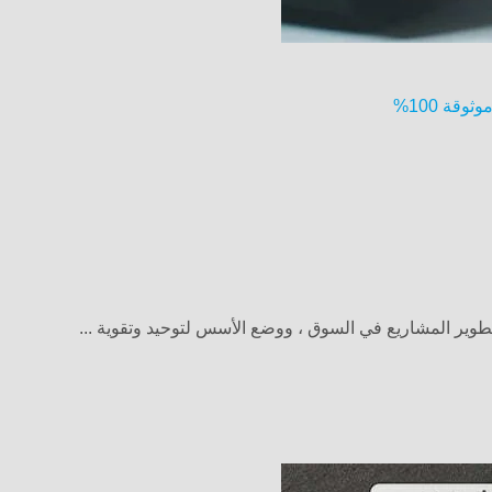
قة 100%