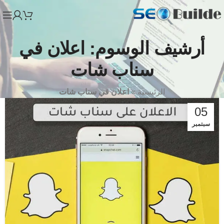
أرشيف الوسوم: اعلان في
سناب شات
الرئيسية
»
اعلان في سناب شات
05
سبتمبر