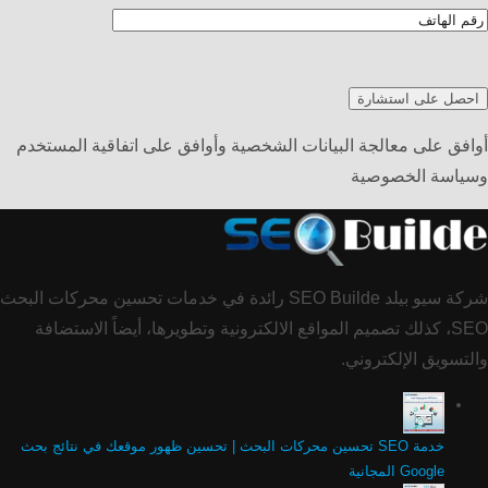
أوافق على معالجة البيانات الشخصية وأوافق على اتفاقية المستخدم
وسياسة الخصوصية
شركة سيو بيلد SEO Builde رائدة في خدمات تحسين محركات البحث
SEO، كذلك تصميم المواقع الالكترونية وتطويرها، أيضاً الاستضافة
والتسويق الإلكتروني.
خدمة SEO تحسين محركات البحث | تحسين ظهور موقعك في نتائج بحث
Google المجانية