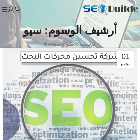
أرشيف الوسوم: سيو
الرئيسية
»
سيو
»
صفحة 4
01
سبتمبر