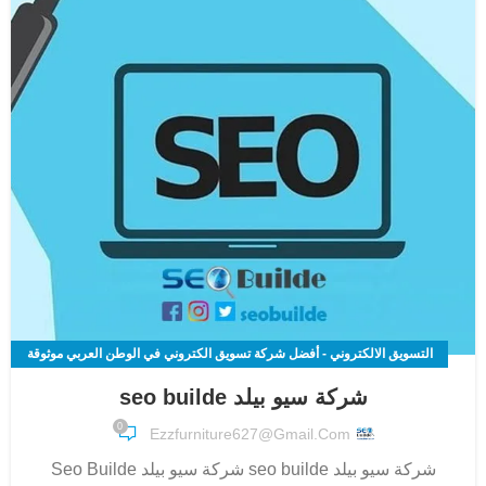
التسويق الالكتروني - أفضل شركة تسويق الكتروني في الوطن العربي موثوقة
100%
شركة سيو بيلد seo builde
,
0
Ezzfurniture627@gmail.com
تحسين محركات البحث SEO | أفضل شركة سيو لزيادة عدد الزيارات لموقعك
الالكتروني
شركة سيو بيلد seo builde شركة سيو بيلد Seo Builde